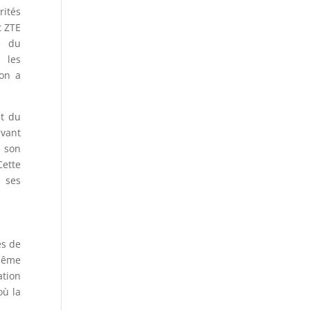
rités
t ZTE
é du
 les
ion a
nt du
avant
e son
Cette
r ses
es de
 même
ation
où la