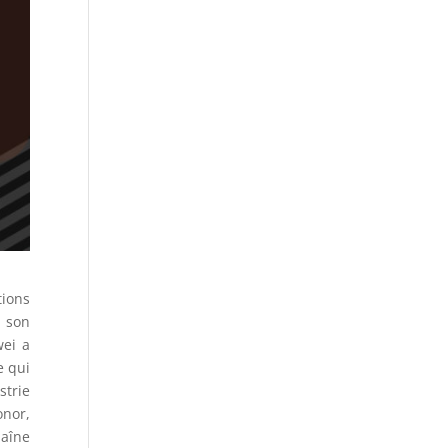
ions
r son
wei a
e qui
strie
onor,
haîne