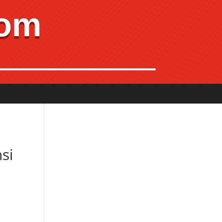
com
si