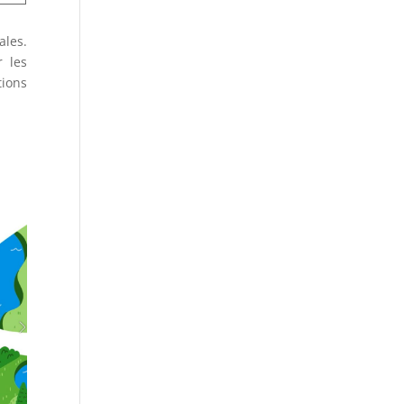
ales.
r les
tions