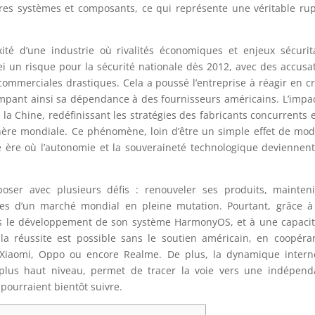
res systèmes et composants, ce qui représente une véritable ru
xité d’une industrie où rivalités économiques et enjeux sécurit
i un risque pour la sécurité nationale dès 2012, avec des accusa
commerciales drastiques. Cela a poussé l’entreprise à réagir en c
ompant ainsi sa dépendance à des fournisseurs américains. L’impa
la Chine, redéfinissant les stratégies des fabricants concurrents e
phère mondiale. Ce phénomène, loin d’être un simple effet de mo
 ère où l’autonomie et la souveraineté technologique deviennen
ser avec plusieurs défis : renouveler ses produits, mainteni
ntes d’un marché mondial en pleine mutation. Pourtant, grâce 
ns le développement de son système HarmonyOS, et à une capaci
a réussite est possible sans le soutien américain, en coopéra
 Xiaomi, Oppo ou encore Realme. De plus, la dynamique intern
 plus haut niveau, permet de tracer la voie vers une indépen
pourraient bientôt suivre.