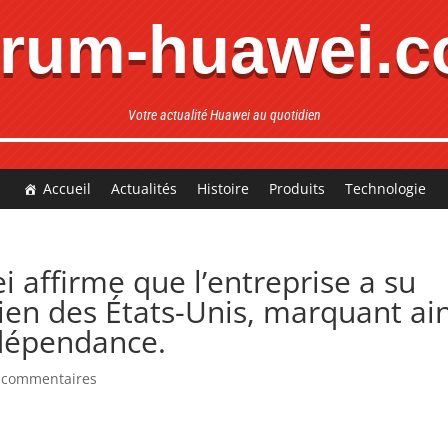
rum-huawei.
Votre actualité Huawei au quotidien
Accueil
Actualités
Histoire
Produits
Technologie
 affirme que l’entreprise a su
ien des États-Unis, marquant ain
ndépendance.
 commentaires