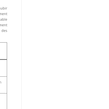
ubir
ment
able
ement
, des
n