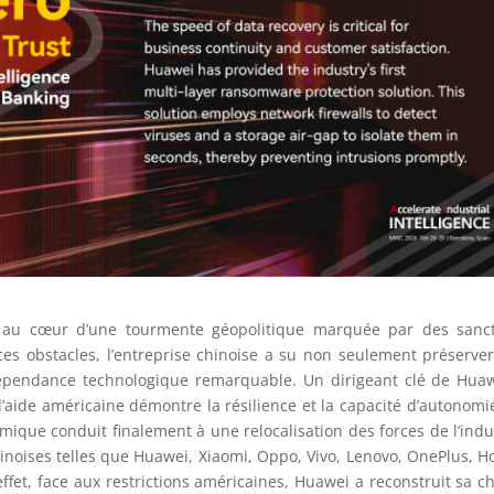
 au cœur d’une tourmente géopolitique marquée par des sanct
ces obstacles, l’entreprise chinoise a su non seulement préserve
dépendance technologique remarquable. Un dirigeant clé de Hua
’aide américaine démontre la résilience et la capacité d’autonomi
mique conduit finalement à une relocalisation des forces de l’indu
inoises telles que Huawei, Xiaomi, Oppo, Vivo, Lenovo, OnePlus, H
fet, face aux restrictions américaines, Huawei a reconstruit sa c