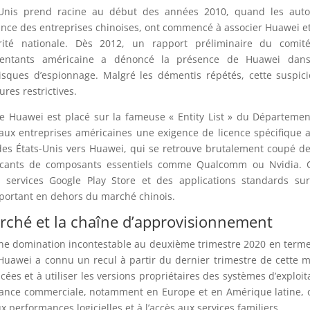
s-Unis prend racine au début des années 2010, quand les auto
ance des entreprises chinoises, ont commencé à associer Huawei e
ité nationale. Dès 2012, un rapport préliminaire du comit
entants américaine a dénoncé la présence de Huawei dans
risques d’espionnage. Malgré les démentis répétés, cette suspic
res restrictives.
que Huawei est placé sur la fameuse « Entity List » du Départeme
aux entreprises américaines une exigence de licence spécifique 
des États-Unis vers Huawei, qui se retrouve brutalement coupé d
bricants de composants essentiels comme Qualcomm ou Nvidia. 
 les services Google Play Store et des applications standards su
mportant en dehors du marché chinois.
arché et la chaîne d’approvisionnement
une domination incontestable au deuxième trimestre 2020 en term
 Huawei a connu un recul à partir du dernier trimestre de cette
ées et à utiliser les versions propriétaires des systèmes d’exploit
ssance commerciale, notamment en Europe et en Amérique latine, 
performances logicielles et à l’accès aux services familiers.