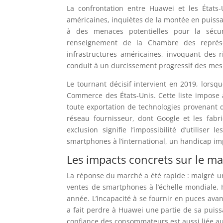
La confrontation entre Huawei et les État
américaines, inquiètes de la montée en puiss
à des menaces potentielles pour la sécur
renseignement de la Chambre des représ
infrastructures américaines, invoquant des 
conduit à un durcissement progressif des mesu
Le tournant décisif intervient en 2019, lors
Commerce des États-Unis. Cette liste impose 
toute exportation de technologies provenant 
réseau fournisseur, dont Google et les fa
exclusion signifie l’impossibilité d’utiliser
smartphones à l’international, un handicap i
Les impacts concrets sur le m
La réponse du marché a été rapide : malgré 
ventes de smartphones à l’échelle mondiale,
année. L’incapacité à se fournir en puces avanc
a fait perdre à Huawei une partie de sa pui
confiance des consommateurs est aussi liée aux 