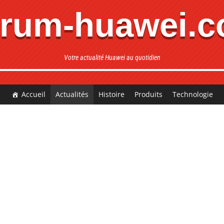
rum-huawei.
Votre actualité Huawei au quotidien
Accueil
Actualités
Histoire
Produits
Technologie