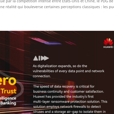
 par la compétition intense entre États-Unis et Chine, le PDG de
e réalité qui bouleverse certaines perceptions classiques : les pu