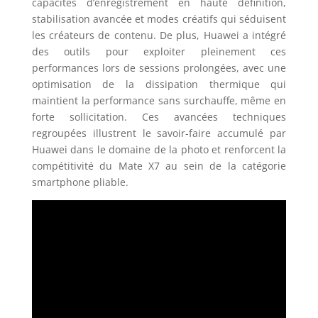
capacités d’enregistrement en haute définition,
stabilisation avancée et modes créatifs qui séduisent
les créateurs de contenu. De plus, Huawei a intégré
des outils pour exploiter pleinement ces
performances lors de sessions prolongées, avec une
optimisation de la dissipation thermique qui
maintient la performance sans surchauffe, même en
forte sollicitation. Ces avancées techniques
regroupées illustrent le savoir-faire accumulé par
Huawei dans le domaine de la photo et renforcent la
compétitivité du Mate X7 au sein de la catégorie
smartphone pliable.