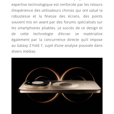
expertise technologique est renforcée par les retours
d’expérience des utilisateurs chinois qui ont salué la
robustesse et la finesse des écrans, des points
souvent mis en avant par des forums spécialisés sur
les smartphones pliables. Le succès de ce design et
de cette technologie d’écran se matérialise
également par la concurrence directe qu’il impose
au Galaxy Z Fold 7, sujet d’une analyse poussée dans
divers médias.