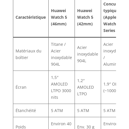
Concurrent
Huawei
Huawei
typique
Caractéristique
Watch 5
Watch 5
(Apple
(46mm)
(42mm)
Watch
Series 10)
Titane /
Acier
Acier
Matériaux du
Acier
inoxydable
inoxydable
boîtier
inoxydable
/
904L
904L
Aluminium
1,5″
1,2″
AMOLED
1,9″ OLED
Écran
AMOLED
LTPO 3000
(~1000 nits)
LTPO
nits
Étanchéité
5 ATM
5 ATM
5 ATM
Environ 40
Environ 40
Poids
Env. 30 g