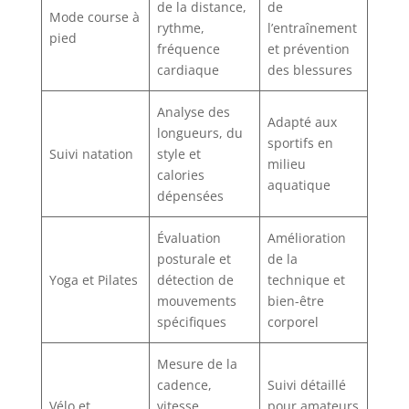
de la distance,
de
Mode course à
rythme,
l’entraînement
pied
fréquence
et prévention
cardiaque
des blessures
Analyse des
Adapté aux
longueurs, du
sportifs en
Suivi natation
style et
milieu
calories
aquatique
dépensées
Évaluation
Amélioration
posturale et
de la
Yoga et Pilates
détection de
technique et
mouvements
bien-être
spécifiques
corporel
Mesure de la
cadence,
Suivi détaillé
Vélo et
vitesse
pour amateurs