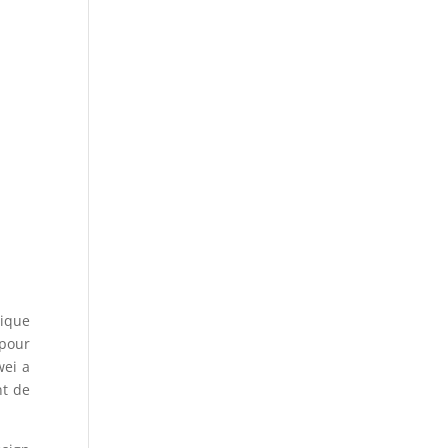
tique
 pour
wei a
nt de