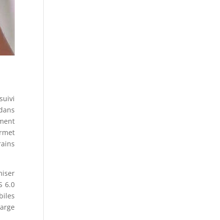
uivi
 dans
ment
ermet
ains
miser
S 6.0
biles
large
.