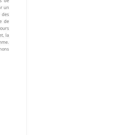
rs de
ar un
r des
te de
jours
t, la
amme.
thons