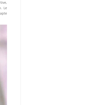
tive,
n. Le
dapte