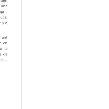
esign
e une
mpris
ouce,
é par
urant
le en
ur la
me de
 mais