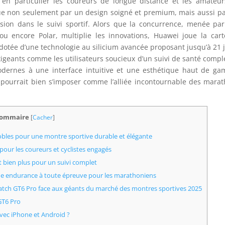
 en particulier les coureurs de longue distance et les amateu
ue non seulement par un design soigné et premium, mais aussi p
ision dans le suivi sportif. Alors que la concurrence, menée pa
u encore Polar, multiplie les innovations, Huawei joue la car
 dotée d’une technologie au silicium avancée proposant jusqu’à 21 
xigeants comme les utilisateurs soucieux d’un suivi de santé comple
dernes à une interface intuitive et une esthétique haut de g
ourrait bien s’imposer comme l’alliée incontournable des mara
ommaire
[
Cacher
]
nobles pour une montre sportive durable et élégante
 pour les coureurs et cyclistes engagés
t bien plus pour un suivi complet
une endurance à toute épreuve pour les marathoniens
tch GT6 Pro face aux géants du marché des montres sportives 2025
GT6 Pro
vec iPhone et Android ?