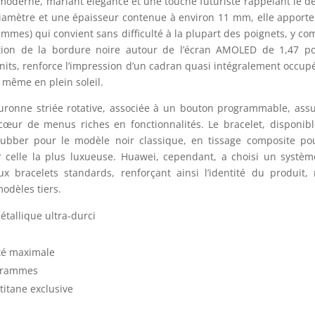
moderne, mariant élégance et une touche futuriste rappelant le d
iamètre et une épaisseur contenue à environ 11 mm, elle apport
mmes) qui convient sans difficulté à la plupart des poignets, y co
ction de la bordure noire autour de l’écran AMOLED de 1,47 p
its, renforce l’impression d’un cadran quasi intégralement occup
e, même en plein soleil.
ouronne striée rotative, associée à un bouton programmable, ass
 cœur de menus riches en fonctionnalités. Le bracelet, disponib
orubber pour le modèle noir classique, en tissage composite po
 celle la plus luxueuse. Huawei, cependant, a choisi un systè
aux bracelets standards, renforçant ainsi l’identité du produit,
odèles tiers.
étallique ultra-durci
ité maximale
grammes
titane exclusive