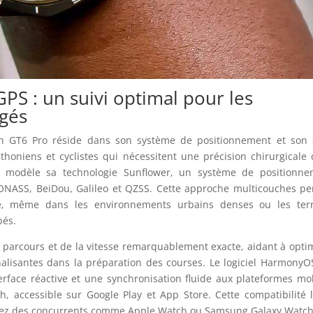
GPS : un suivi optimal pour les
agés
h GT6 Pro réside dans son système de positionnement et son s
rathoniens et cyclistes qui nécessitent une précision chirurgicale
e modèle sa technologie Sunflower, un système de positionne
ONASS, BeiDou, Galileo et QZSS. Cette approche multicouches p
e, même dans les environnements urbains denses ou les terr
bés.
u parcours et de la vitesse remarquablement exacte, aidant à opti
nalisantes dans la préparation des courses. Le logiciel HarmonyO
rface réactive et une synchronisation fluide aux plateformes mo
h, accessible sur Google Play et App Store. Cette compatibilité 
 chez des concurrents comme Apple Watch ou Samsung Galaxy Watch