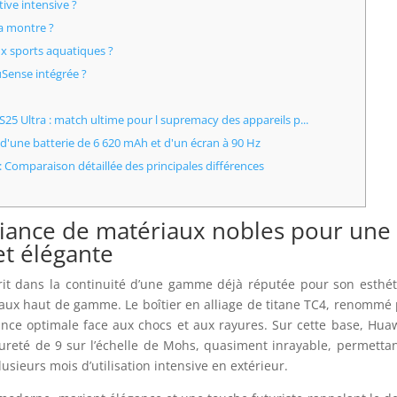
tive intensive ?
la montre ?
ux sports aquatiques ?
uSense intégrée ?
5 Ultra : match ultime pour l supremacy des appareils p...
'une batterie de 6 620 mAh et d'un écran à 90 Hz
 Comparaison détaillée des principales différences
lliance de matériaux nobles pour une
et élégante
rit dans la continuité d’une gamme déjà réputée pour son esthé
iaux haut de gamme. Le boîtier en alliage de titane TC4, renommé
tance optimale face aux chocs et aux rayures. Sur cette base, Hua
ureté de 9 sur l’échelle de Mohs, quasiment inrayable, permetta
ieurs mois d’utilisation intensive en extérieur.