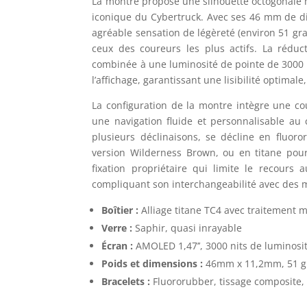
La montre propose une silhouette octogonale 
iconique du Cybertruck. Avec ses 46 mm de d
agréable sensation de légèreté (environ 51 gra
ceux des coureurs les plus actifs. La rédu
combinée à une luminosité de pointe de 3000 n
l’affichage, garantissant une lisibilité optimal
La configuration de la montre intègre une c
une navigation fluide et personnalisable au
plusieurs déclinaisons, se décline en fluor
version Wilderness Brown, ou en titane pour
fixation propriétaire qui limite le recours 
compliquant son interchangeabilité avec des m
Boîtier :
Alliage titane TC4 avec traitement m
Verre :
Saphir, quasi inrayable
Écran :
AMOLED 1,47’’, 3000 nits de luminos
Poids et dimensions :
46mm x 11,2mm, 51 
Bracelets :
Fluororubber, tissage composite, 