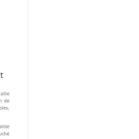
t
allie
on de
bles,
ointe
uche