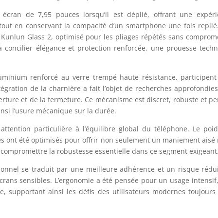
 écran de 7,95 pouces lorsqu’il est déplié, offrant une expér
tout en conservant la compacité d’un smartphone une fois replié
e Kunlun Glass 2, optimisé pour les pliages répétés sans comprom
 à concilier élégance et protection renforcée, une prouesse tech
’aluminium renforcé au verre trempé haute résistance, participent
intégration de la charnière a fait l’objet de recherches approfondies
verture et de la fermeture. Ce mécanisme est discret, robuste et p
insi l’usure mécanique sur la durée.
ttention particulière à l’équilibre global du téléphone. Le poid
ses ont été optimisés pour offrir non seulement un maniement aisé
 compromettre la robustesse essentielle dans ce segment exigeant
tionnel se traduit par une meilleure adhérence et un risque rédu
écrans sensibles. L’ergonomie a été pensée pour un usage intensif,
le, supportant ainsi les défis des utilisateurs modernes toujours