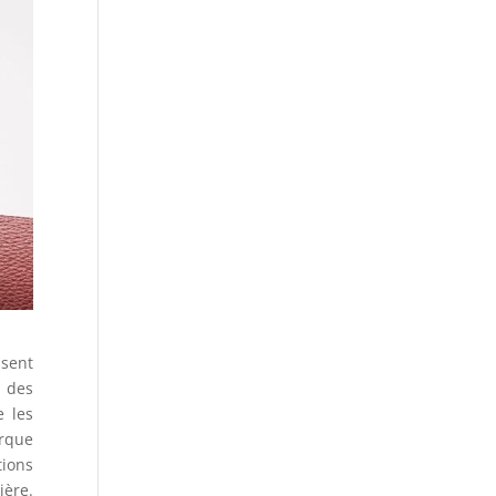
isent
s des
e les
arque
tions
ière.