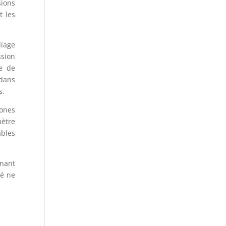
sions
t les
liage
ssion
ge de
 dans
s.
hones
mètre
ables
gnant
té ne