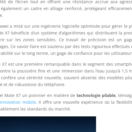
ilité de l’écran tout en offrant une résistance accrue aux agres
 également un cadre en alliage renforcé, protégeant efficacemen
e.
awei a misé sur une ingénierie logicielle optimisée pour gérer le p
Mate X7 bénéficie d’un système d’algorithmes qui distribuent la pre
re sur les zones sensibles. Ce travail de précision est un ga
ages. Ce savoir-faire est soutenu par des tests rigoureux effectués
abilité sur le long terme, un gage de confiance pour les utilisateur
Mate X7 est une première remarquable dans le segment des smartp
ontre la poussière fine et une immersion dans l’eau jusqu’à 1,5 
 confère une sérénité nouvelle, souvent absente des modèles pli
ité et de robustesse du téléphone.
wei Mate X7 un pionnier en matière de
technologie pliable
, témoi
innovation mobile
. Il offre une nouvelle expérience où la flexibili
urablement les standards du marché.