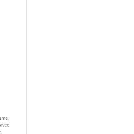
isme,
 avec
e.