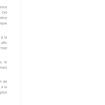
ience
. Cet
ettre
nique
 à la
 afin
ermet
s, le
 mais
.
it de
 à la
 plus