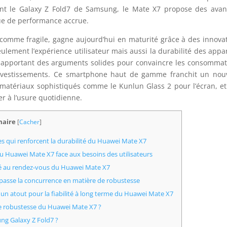
t le Galaxy Z Fold7 de Samsung, le Mate X7 propose des avan
e de performance accrue.
 comme fragile, gagne aujourd’hui en maturité grâce à des innova
eulement l’expérience utilisateur mais aussi la durabilité des appar
n apportant des arguments solides pour convaincre les consomma
 investissements. Ce smartphone haut de gamme franchit un no
 matériaux sophistiqués comme le Kunlun Glass 2 pour l’écran, e
r à l’usure quotidienne.
aire
[
Cacher
]
s qui renforcent la durabilité du Huawei Mate X7
u Huawei Mate X7 face aux besoins des utilisateurs
té au rendez-vous du Huawei Mate X7
rpasse la concurrence en matière de robustesse
n atout pour la fiabilité à long terme du Huawei Mate X7
 de robustesse du Huawei Mate X7 ?
ung Galaxy Z Fold7 ?