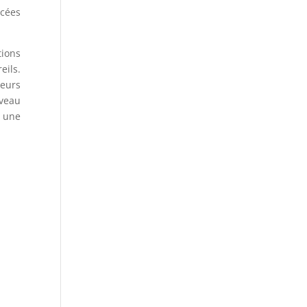
cées
tions
eils.
teurs
uveau
t une