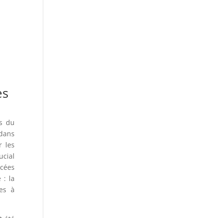
es
és du
 dans
r les
ucial
ncées
 : la
es à