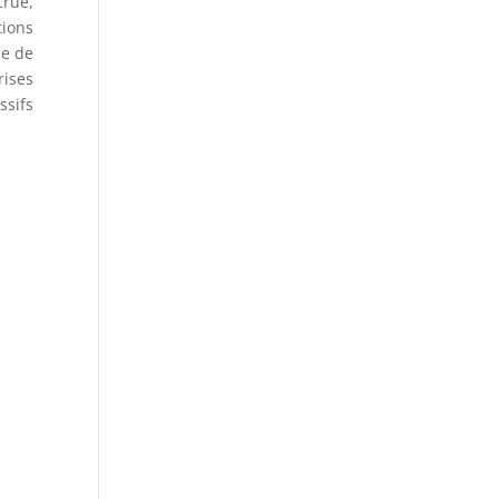
crue,
tions
ne de
rises
ssifs