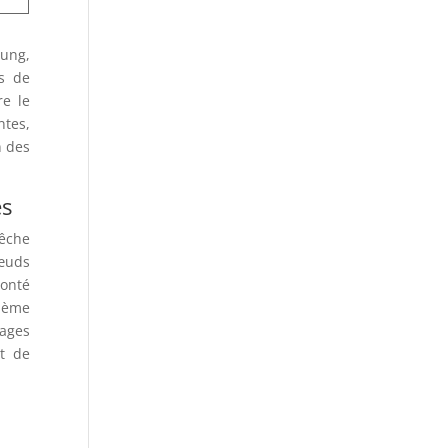
sung,
és de
re le
ntes,
n des
es
pêche
œuds
lonté
xième
mages
et de