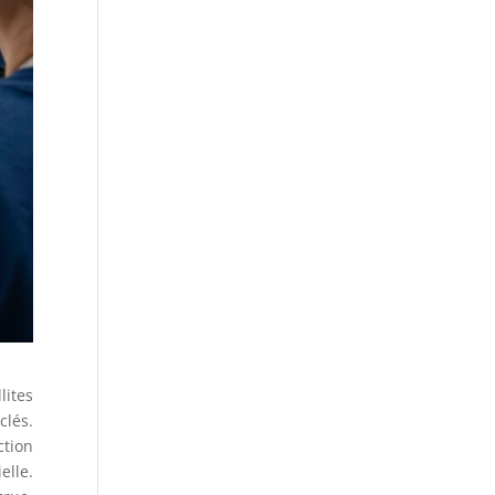
lites
clés.
ction
elle.