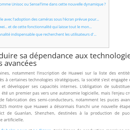
s comme Unisoc ou SenseTime dans cette nouvelle dynamique ?
le avec l'adoption des caméras sous l'écran prévue pour...
... et de cette fonctionnalité qui laisse tout le mon...
lité indispensable que recherchent les utilisateurs d'...
éduire sa dépendance aux technologi
s avancées
ines, notamment l’inscription de Huawei sur la liste des entit
 à certaines technologies stratégiques, la société s’est engagée
et développer ses capacités internes. L’obligation de substitue
té un premier pas vers une autonomie logicielle, mais l’enjeu cr
de fabrication des semi-conducteurs, notamment les puces ava
025 montre que Huawei a désormais franchi une nouvelle étape
trict de Guanlan, Shenzhen, destinées à la production de puc
 artificielle.