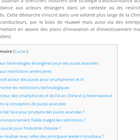
de Guanlan à Shenzhen, illustrent une stratégie d’autosuffisance ac
ndance aux acteurs étrangers dans un contexte où les restric
és. Cette démarche s’inscrit dans une volonté plus large de la Chi
-conducteurs, par le biais de Huawei mais aussi via des entrep
 mettant en œuvre des plans d’innovation et d’investissement ma
ident.
maire
[
Cacher
]
 aux technologies étrangères pour ses puces avancées
aux restrictions américaines
uvel acteur des puces pour smartphones et IA
onter les restrictions technologiques
ecteur des smartphones et de l’IA en Chine et à l’international
ans la conception de puces avancées
i fait face pour produire des puces avancées ?
ovisionnement fiable malgré les restrictions ?
 puces pour l’industrie chinoise ?
s rivaliser avec celles des principaux leaders mondiaux ?