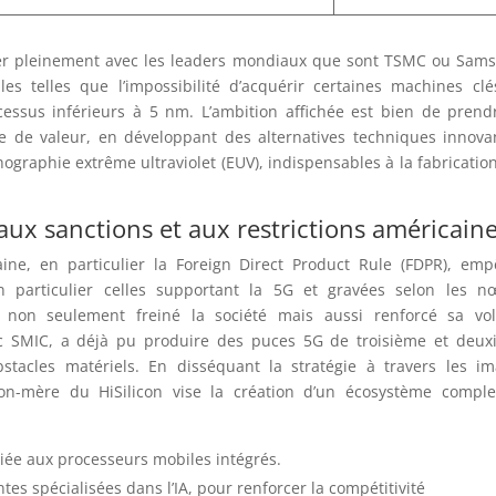
iser pleinement avec les leaders mondiaux que sont TSMC ou Sam
les telles que l’impossibilité d’acquérir certaines machines cl
cessus inférieurs à 5 nm. L’ambition affichée est bien de prend
ne de valeur, en développant des alternatives techniques innova
graphie extrême ultraviolet (EUV), indispensables à la fabricatio
aux sanctions et aux restrictions américain
aine, en particulier la Foreign Direct Product Rule (FDPR), em
 particulier celles supportant la 5G et gravées selon les n
 a non seulement freiné la société mais aussi renforcé sa vo
ec SMIC, a déjà pu produire des puces 5G de troisième et deu
tacles matériels. En disséquant la stratégie à travers les i
ison-mère du HiSilicon vise la création d’un écosystème compl
iée aux processeurs mobiles intégrés.
s spécialisées dans l’IA, pour renforcer la compétitivité