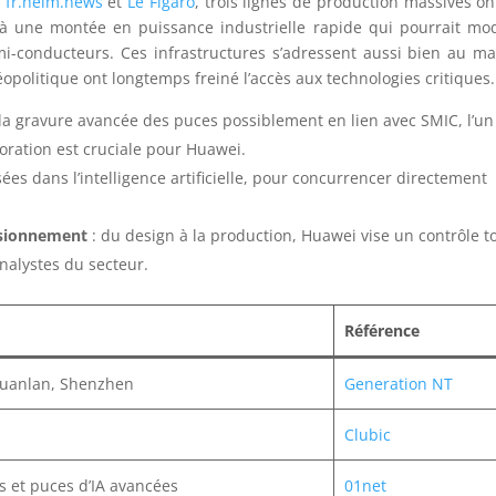
r
fr.helm.news
et
Le Figaro
, trois lignes de production massives on
 à une montée en puissance industrielle rapide qui pourrait mod
-conducteurs. Ces infrastructures s’adressent aussi bien au m
éopolitique ont longtemps freiné l’accès aux technologies critiques.
la gravure avancée des puces possiblement en lien avec SMIC, l’un
boration est cruciale pour Huawei.
isées dans l’intelligence artificielle, pour concurrencer directement
visionnement
: du design à la production, Huawei vise un contrôle to
nalystes du secteur.
Référence
 Guanlan, Shenzhen
Generation NT
Clubic
 et puces d’IA avancées
01net