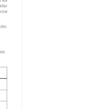
t été
ifier
arché
 des
tal,