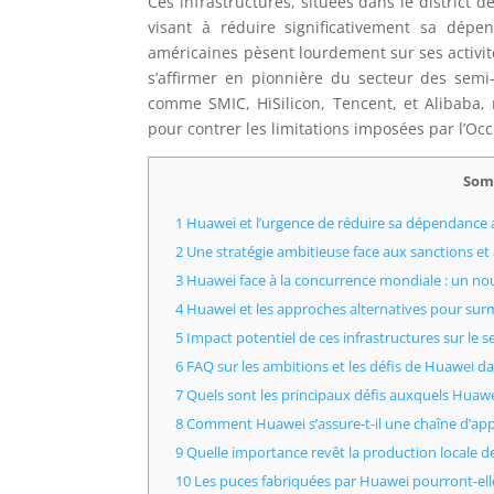
Ces infrastructures, situées dans le district 
visant à réduire significativement sa dépe
américaines pèsent lourdement sur ses activit
s’affirmer en pionnière du secteur des semi
comme SMIC, HiSilicon, Tencent, et Alibaba,
pour contrer les limitations imposées par l’Occ
Som
1 Huawei et l’urgence de réduire sa dépendance
2 Une stratégie ambitieuse face aux sanctions et 
3 Huawei face à la concurrence mondiale : un no
4 Huawei et les approches alternatives pour surm
5 Impact potentiel de ces infrastructures sur le s
6 FAQ sur les ambitions et les défis de Huawei d
7 Quels sont les principaux défis auxquels Huawe
8 Comment Huawei s’assure-t-il une chaîne d’appr
9 Quelle importance revêt la production locale de
10 Les puces fabriquées par Huawei pourront-elle