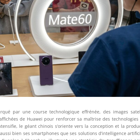
rqué par une course technologique effrénée, des images satel
affichées de Huawei pour renforcer sa maîtrise des technologies 
ensifie, le géant chinois s’oriente vers la conception et la produ
ussi bien ses smartphones que ses solutions d’intelligence artifici