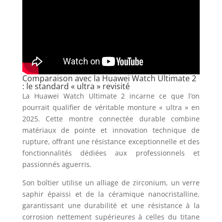
Comparaison avec la Huawei Watch Ultimate 2
: le standard « ultra » revisité
La Huawei Watch Ultimate 2 incarne ce que l’on
pourrait qualifier de véritable monture « ultra » en
2025. Cette montre connectée durable combine
matériaux de pointe et innovation technique de
rupture, offrant une résistance exceptionnelle et des
fonctionnalités dédiées aux professionnels et
passionnés aguerris.
Son boîtier utilise un alliage de zirconium, un verre
saphir épaissi et de la céramique nanocristalline,
garantissant une durabilité et une résistance à la
corrosion nettement supérieures à celles du titane