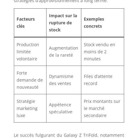
stratégies d’approvisionnement à long terme.
Impact sur la
Facteurs
Exemples
rupture de
clés
concrets
stock
Production
Stock vendu en
Augmentation
limitée
moins de 2
de la rareté
volontaire
minutes
Forte
Dynamisme
Files d’attente
demande de
des ventes
record
nouveauté
Stratégie
Prix montants sur
Appétence
marketing
le marché
spéculative
luxe
secondaire
Le succès fulgurant du Galaxy Z TriFold, notamment